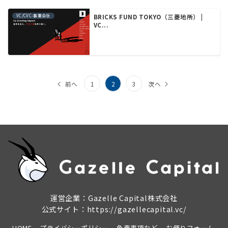
VC/CVC-事業会社
BRICKS FUND TOKYO（三菱地所） |
VC...
投
前へ
1
2
3
次へ
稿
の
ペ
ー
ジ
送
運営企業：Gazelle Capital株式会社
り
公式サイト：
https://gazellecapital.vc/
HOME
プライバシーポリシー
免責事項など
お便りフォーム