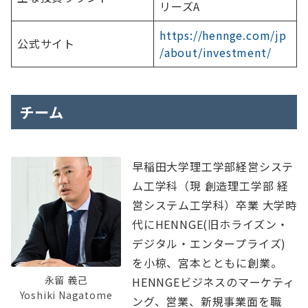
リーズA
https://hennge.com/jp
公式サイト
/about/investment/
チーム
早稲⽥⼤学理⼯学部経営システ
ム⼯学科（現 創造理⼯学部 経
営システム⼯学科）卒業 ⼤学時
代にHENNGE(旧ホライズン・
デジタル・エンタープライズ)
を⼩椋、宮本とともに創業。
永留 義⼰
HENNGEビジネスのマーケティ
Yoshiki Nagatome
ング、営業、新規事業⾯を職