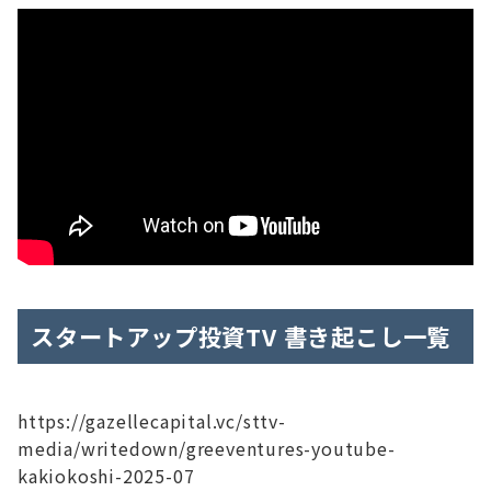
スタートアップ投資TV 書き起こし一覧
https://gazellecapital.vc/sttv-
media/writedown/greeventures-youtube-
kakiokoshi-2025-07