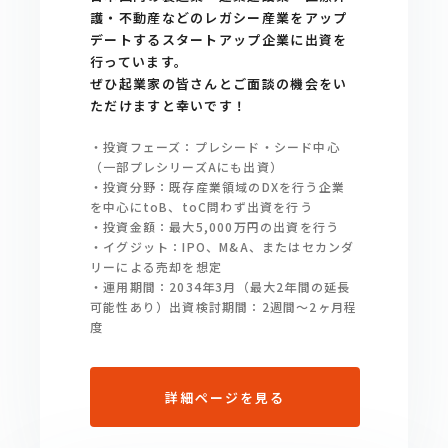
護・不動産などのレガシー産業をアップ
デートするスタートアップ企業に出資を
行っています。
ぜひ起業家の皆さんとご面談の機会をい
ただけますと幸いです！
・投資フェーズ：プレシード・シード中心
（一部プレシリーズAにも出資）
・投資分野：既存産業領域のDXを行う企業
を中心にtoB、toC問わず出資を行う
・投資金額：最大5,000万円の出資を行う
・イグジット：IPO、M&A、またはセカンダ
リーによる売却を想定
・運用期間：2034年3月（最大2年間の延長
可能性あり）出資検討期間：2週間〜2ヶ月程
度
詳細ページを見る