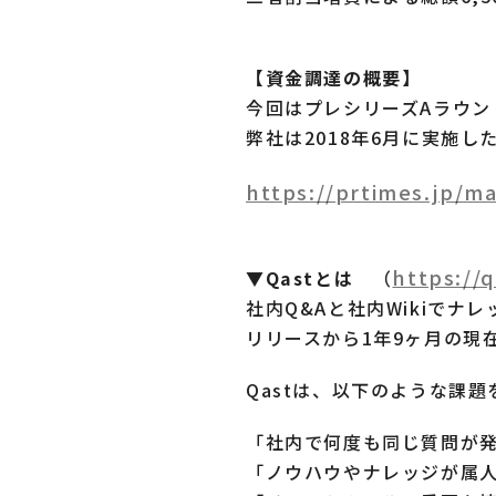
【資金調達の概要】
今回はプレシリーズAラウン
弊社は2018年6月に実施
https://prtimes.jp/m
https://q
▼Qastとは
（
社内Q&Aと社内Wikiで
リリースから1年9ヶ月の現
Qastは、以下のような課
「社内で何度も同じ質問が
「ノウハウやナレッジが属