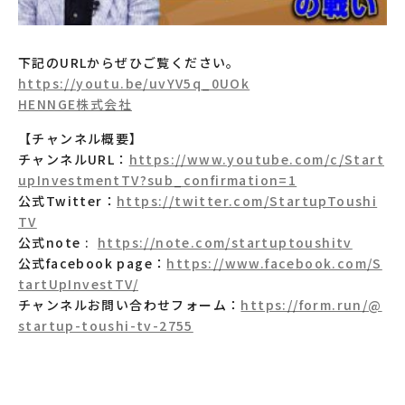
下記のURLからぜひご覧ください。
https://youtu.be/uvYV5q_0UOk
HENNGE株式会社
【チャンネル概要】
チャンネルURL：
https://www.youtube.com/c/Start
upInvestmentTV?sub_confirmation=1
公式Twitter：
https://twitter.com/StartupToushi
TV
公式note :
https://note.com/startuptoushitv
公式facebook page：
https://www.facebook.com/S
tartUpInvestTV/
チャンネルお問い合わせフォーム：
https://form.run/@
startup-toushi-tv-2755