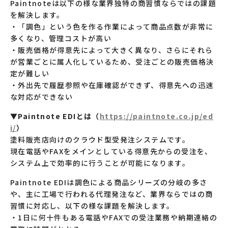
Paintnoteは以下の様な業界独特の商習慣ならではの課題
を解決します。
・「調色」という色を作る作業によって商品点数が非常に
多くなり、管理コストが高い
・販売価格が得意先によって大きく異なり、さらにそれら
が営業ごとに属人化しているため、受注ごとの販売価格決
定が難しい
・外出先で履歴参照や在庫確認ができず、得意先への迅速
な対応ができない
▼Paintnote EDIとは（
https://paintnote.co.jp/ed
i/
）
塗料販売店向けのクラウド型受発注システムです。
現在電話やFAXをメインとしている得意先からの受注を、
システム上で効率的に行うことが可能になります。
Paintnote EDIは調色による商品シリーズの分岐の多さ
や、主に工場で行われる代理発注など、業界ならではの商
習慣に対応し、以下の様な課題を解決します。
・1日に何十件もある電話やFAXでの受注業務や納期連絡の