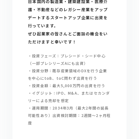
日本国内の製造業・建築建設業・医療介
護・不動産などのレガシー産業をアップ
デートするスタートアップ企業に出資を
行っています。
ぜひ起業家の皆さんとご面談の機会をい
ただけますと幸いです！
・投資フェーズ：プレシード・シード中心
（一部プレシリーズAにも出資）
・投資分野：既存産業領域のDXを行う企業
を中心にtoB、toC問わず出資を行う
・投資金額：最大5,000万円の出資を行う
・イグジット：IPO、M&A、またはセカンダ
リーによる売却を想定
・運用期間：2034年3月（最大2年間の延長
可能性あり）出資検討期間：2週間〜2ヶ月程
度